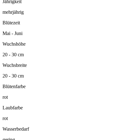
Jährigkeit
mehrjährig
Blütezeit
Mai - Juni
Wuchshöhe
20 - 30 cm
Wuchsbreite
20 - 30 cm
Blütenfarbe
rot
Laubfarbe
rot
Wasserbedarf
gering