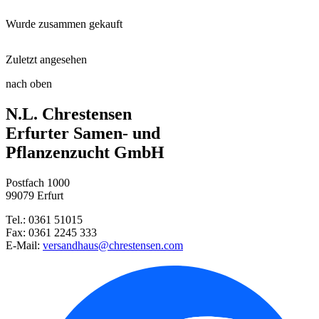
Wurde zusammen gekauft
Schacht Wurzel Power, 950g
Zuletzt angesehen
Garten-Thymian Red Carpet
Damen- und Floristenschere
nach oben
Mahagoni-Segge
N.L. Chrestensen
Polsterphlox Fabulous White
Kleingrubber
Erfurter Samen- und
Pflanzenzucht GmbH
Filziges Hornkraut Silberteppi ...
Postfach 1000
Rutenhirse Rotstrahlbusch
99079 Erfurt
Tel.: 0361 51015
Fluffy® - die Samtheide
Fax: 0361 2245 333
E-Mail:
versandhaus@chrestensen.com
Pampasgras Weiße Feder
Winterharter Feigenkaktus Chry ...