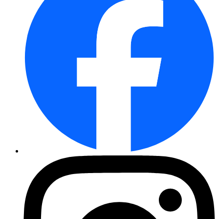
Winterharte Knospenheide Garde ...
Steppensalbei Blaukönigin