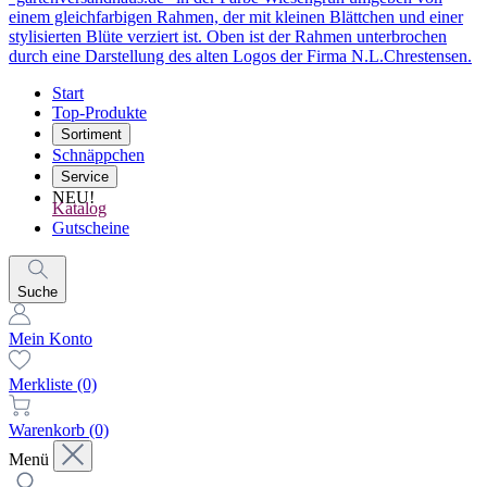
Start
Top-Produkte
Sortiment
Schnäppchen
Service
NEU!
Katalog
Gutscheine
Suche
Mein Konto
Merkliste
(0)
Warenkorb
(0)
Menü