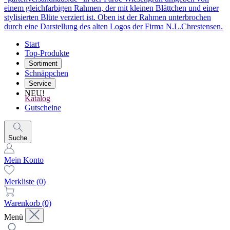
Start
Top-Produkte
Sortiment
Schnäppchen
Service
NEU!
Katalog
Gutscheine
Suche
Mein Konto
Merkliste
(0)
Warenkorb
(0)
Menü