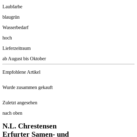
Laubfarbe
blaugrün
Wasserbedarf
hoch
Lieferzeitraum
ab August bis Oktober
Empfohlene Artikel
Wurde zusammen gekauft
Schacht Wurzel Power, 950g
Zuletzt angesehen
Lampenputzergras Red Head
Neudorff® Azet® StaudenDünger ...
nach oben
Hohe Wiesenraute Elin
N.L. Chrestensen
Polsterthymian Albiflorus
Kleingrubber
Erfurter Samen- und