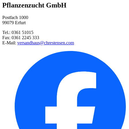
Pflanzenzucht GmbH
Rittersporn Galahad
Postfach 1000
Blutblume
99079 Erfurt
Tel.: 0361 51015
Japan-Herbstanemone Honorine J ...
Fax: 0361 2245 333
E-Mail:
versandhaus@chrestensen.com
Teppichaster Snowflurry
Flammenblume Orange
Spanisches Gänseblümchen