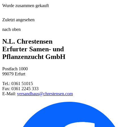
Wurde zusammen gekauft
Neudorff Azet® Beeren- und Obs ...
Zuletzt angesehen
Hängeerdbeere (immertragend)
Mulch-Folie
nach oben
Erdbeere Florice (immertragend ...
N.L. Chrestensen
Steppenkerze Romance
Schaufel klein
Erfurter Samen- und
Pflanzenzucht GmbH
Erdbeere Marieka mit Topfballe ...
Protect Garden Alitis Spezial- ...
Postfach 1000
Neudorff Azet® Beeren- und Obs ...
99079 Erfurt
Tel.: 0361 51015
Trompeten-Narzissen Mischung
Fax: 0361 2245 333
E-Mail:
versandhaus@chrestensen.com
Wildtulpen-Mischung
Erdbeerbäumchen (immertragend) ...