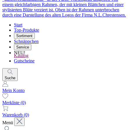
Start
Top-Produkte
Sortiment
Schnäppchen
Service
NEU!
Katalog
Gutscheine
Suche
Mein Konto
Merkliste
(0)
Warenkorb
(0)
Menü