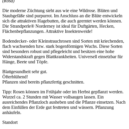
(Rosa)
Die moderne Züchtung sieht aus wie eine Wildrose. Blüten und
Staubgefäße sind purpurrot. Im Anschluss an die Blüte entwickeln
sich die attraktiven Hagebutten, die auch geerntet werden können.
Die Strandperle® Norderney ist ideal für Duftgärten, Hecken,
Flächenbepflanzungen. Attraktive Insektenweide!
Bodendecker- oder Kleinstrauchrosen sind Sorten mit kriechenden,
flach wachsenden bzw. stark bogenförmigen Wuchs. Diese Sorten
sind besonders robust und pflegeleicht und besitzen eine hohe
Widerstandskraft gegen Blattkrankheiten. Universell einsetzbar für
Hänge, Beete und Töpfe.
Blattgesundheit sehr gut.
Öfterblühend!
Pflanzen sind bereits pflanzfertig geschnitten.
Tipp: Rosen können im Frühjahr oder im Herbst gepflanzt werden.
Wurzel ca. 2 Stunden mit Wasser vollsaugen lassen. Ein
ausreichendes Pflanzloch ausheben und die Pflanze einsetzen. Nach
dem Einfüllen der Erde gut festtreten und wässern. Pflanzung
anhäufeln.
Standort