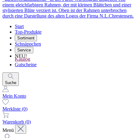
Start
Top-Produkte
Sortiment
Schnäppchen
Service
NEU!
Katalog
Gutscheine
Suche
Mein Konto
Merkliste
(0)
Warenkorb
(0)
Menü