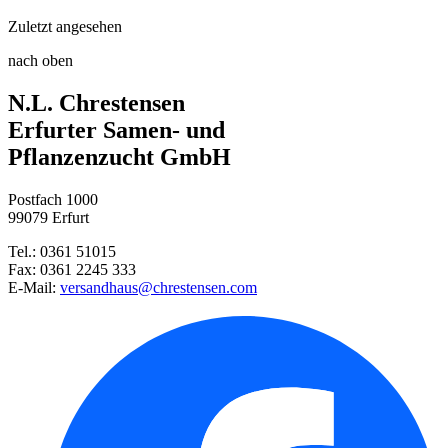
Zuletzt angesehen
Schneeglanz
Rosendünger
nach oben
N.L. Chrestensen
Frühlingslichtstern Mix
Schacht Wurzel Power, 950g
Bodendecker- und Kleinstrauchr ...
Erfurter Samen- und
Pflanzenzucht GmbH
Kaiserkrone Rubra
Postfach 1000
Gartenjasmin Petite Perfume® P ...
99079 Erfurt
Tel.: 0361 51015
Kleinstrauchrose Simsalabim®
Fax: 0361 2245 333
E-Mail:
versandhaus@chrestensen.com
Staudenmittagsblume Tiffendell ...
Küchenschelle Rot
Steppensalbei Rosakönigin