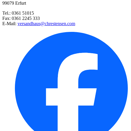
Erdbeere Glorielle®
99079 Erfurt
Tel.: 0361 51015
Grünkohl Westländer halbhoher
Fax: 0361 2245 333
E-Mail:
versandhaus@chrestensen.com
Erdbeere Flair (Reifezeit: seh ...
Erdbeere Senga® Sengana® HZ wu ...