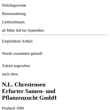
Nützlingsweide
Bienennahrung
Lieferzeitraum
ab Mitte Juli bis September
Empfohlene Artikel
Wurde zusammen gekauft
Beerendünger
Zuletzt angesehen
Erdbeere Sonata® HZ mit Topfba ...
Protect Garden Alitis Spezial- ...
nach oben
Erdbeere Lambada (Reifezeit: f ...
N.L. Chrestensen
Erdbeere Verdi (Reifezeit: mit ...
Mulch-Folie
Erfurter Samen- und
Pflanzenzucht GmbH
Erdbeere Marieka mit Topfballe ...
Schaufel klein
Postfach 1000