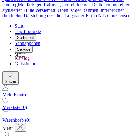
Start
Top-Produkte
Sortiment
Schnäppchen
Service
NEU!
Katalog
Gutscheine
Suche
Mein Konto
Merkliste
(0)
Warenkorb
(0)
Menü