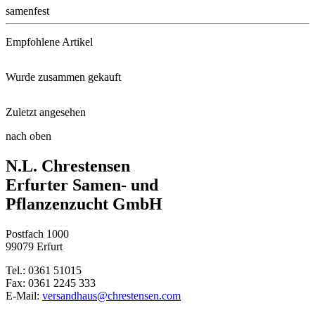
samenfest
Empfohlene Artikel
Wurde zusammen gekauft
Hack Gartendünger Gardafit
Zuletzt angesehen
Gemüsepaprika Yolo Wonder
Floragard® Bio-Erde Aromatisch ...
nach oben
Bullhorn-Paprika Corno di toro ...
N.L. Chrestensen
Stabtomate San Marzano 3
Anzuchttöpfe 18 Stück, 8 cm ru ...
Erfurter Samen- und
Pflanzenzucht GmbH
Paprika Topepo rosso
Postfach 1000
Stabtomate Sweet Million, F1
99079 Erfurt
Tel.: 0361 51015
Fax: 0361 2245 333
E-Mail:
versandhaus@chrestensen.com