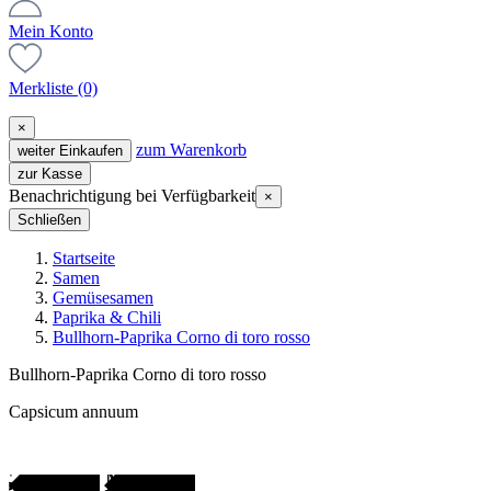
Mein Konto
Merkliste
(0)
×
zum Warenkorb
weiter Einkaufen
zur Kasse
Benachrichtigung bei Verfügbarkeit
×
Schließen
Startseite
Samen
Gemüsesamen
Paprika & Chili
Bullhorn-Paprika Corno di toro rosso
Bullhorn-Paprika Corno di toro rosso
Capsicum annuum
Gartenjahr
SAMENFEST