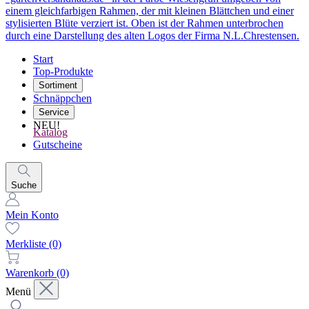
Start
Top-Produkte
Sortiment
Schnäppchen
Service
NEU!
Katalog
Gutscheine
Suche
Mein Konto
Merkliste
(0)
Warenkorb
(0)
Menü