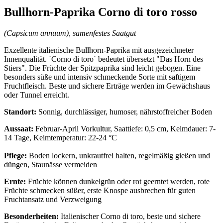
Bullhorn-Paprika Corno di toro rosso
(Capsicum annuum), samenfestes Saatgut
Exzellente italienische Bullhorn-Paprika mit ausgezeichneter
Innenqualität. ´Corno di toro´ bedeutet übersetzt "Das Horn des
Stiers". Die Früchte der Spitzpaprika sind leicht gebogen. Eine
besonders süße und intensiv schmeckende Sorte mit saftigem
Fruchtfleisch. Beste und sichere Erträge werden im Gewächshaus
oder Tunnel erreicht.
Standort:
Sonnig, durchlässiger, humoser, nährstoffreicher Boden
Aussaat:
Februar-April Vorkultur, Saattiefe: 0,5 cm, Keimdauer: 7-
14 Tage, Keimtemperatur: 22-24 °C
Pflege:
Boden lockern, unkrautfrei halten, regelmäßig gießen und
düngen, Staunässe vermeiden
Ernte:
Früchte können dunkelgrün oder rot geerntet werden, rote
Früchte schmecken süßer, erste Knospe ausbrechen für guten
Fruchtansatz und Verzweigung
Besonderheiten:
Italienischer Corno di toro, beste und sichere