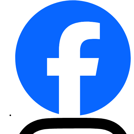
Radies Riesenbutter
Brokkoli Calabrese natalino
Feldsalat Verte à coeur plein ...
Peperoni Etna
Chinakohl Granaat
Zucchini Zuboda