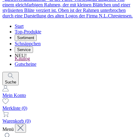
Start
Top-Produkte
Sortiment
Schnäppchen
Service
NEU!
Katalog
Gutscheine
Suche
Mein Konto
Merkliste
(0)
Warenkorb
(0)
Menü