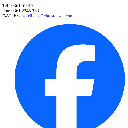
Tel.: 0361 51015
Fax: 0361 2245 333
Möhre Nantaise 2
E-Mail:
versandhaus@chrestensen.com
Radies Riesenbutter
Bartnelke Gefülltblühende Misc ...
Petersilie Moskrul 2 (Mooskrau ...
Steckzwiebel Red Karmen