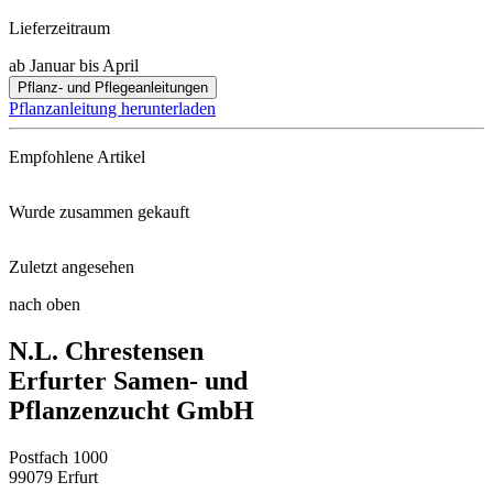
Lieferzeitraum
ab Januar bis April
Pflanz- und Pflegeanleitungen
Pflanzanleitung herunterladen
Empfohlene Artikel
Wurde zusammen gekauft
Blumenzwiebeldünger mit Wühlma ...
Zuletzt angesehen
Steckzwiebel Stuttgarter Riese ...
Damen- und Floristenschere
nach oben
Glamour-Glads Miniatur-Gladiol ...
N.L. Chrestensen
Sonnenblume Herbstschönheit
Schaufel klein
Erfurter Samen- und
Pflanzenzucht GmbH
Radies Cherry Belle
Postfach 1000
99079 Erfurt
Großblumige Gladiolen Mischung ...