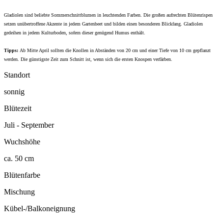
Gla
diolen sind beliebte Sommerschnittblumen in leuchtenden Farben. Die großen aufrechten Blütenrispen
setzen unübertroffene Akzente in jedem Gartenbeet und bilden einen besonderen Blickfang. Gladiolen
gedeihen in jedem Kulturboden, sofern dieser genügend Humus enthält.
Tipps:
Ab Mitte April sollten die Knollen in Abständen von 20 cm und einer Tiefe von 10 cm gepflanzt
werden. Die günstigste Zeit zum Schnitt ist, wenn sich die ersten Knospen verfärben.
Standort
sonnig
Blütezeit
Juli - September
Wuchshöhe
ca. 50 cm
Blütenfarbe
Mischung
Kübel-/Balkoneignung