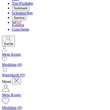
Top-Produkte
Sortiment
Schnäppchen
Service
NEU!
Katalog
Gutscheine
Suche
Mein Konto
Merkliste
(0)
Warenkorb
(0)
Menü
Mein Konto
Merkliste
(0)