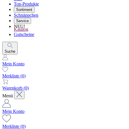
Top-Produkte
Sortiment
Schnäppchen
Service
NEU!
Katalog
Gutscheine
Suche
Mein Konto
Merkliste
(0)
Warenkorb
(0)
Menü
Mein Konto
Merkliste
(0)