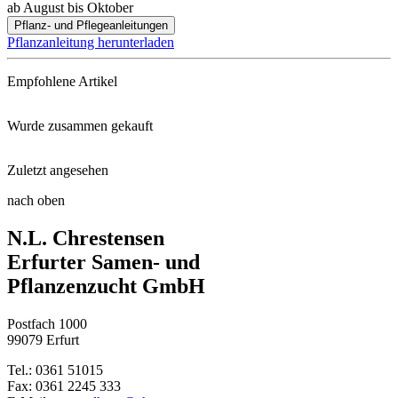
ab August bis Oktober
Pflanz- und Pflegeanleitungen
Pflanzanleitung herunterladen
Empfohlene Artikel
Wurde zusammen gekauft
Blumenzwiebeldünger mit Wühlma ...
Zuletzt angesehen
Großblumiger Krokus Sky Blue
Schaufel klein
nach oben
Gartenhyazinthe Blau-Weiße-Mis ...
N.L. Chrestensen
Botanischer Krokus Blue Pearl
Gartenspaten
Erfurter Samen- und
Pflanzenzucht GmbH
Herbstzeitlose Waterlily
Neudorffs® UrgesteinsMehl
Postfach 1000
Lilien-Prachtmischung
99079 Erfurt
Tel.: 0361 51015
Rembrandt-Tulpen-Mischung
Fax: 0361 2245 333