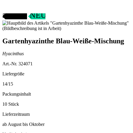
ANGEBOT
NEU
Gartenhyazinthe Blau-Weiße-Mischung
Hyacinthus
Art.-Nr. 324071
Liefergröße
14/15
Packungsinhalt
10 Stück
Lieferzeitraum
ab August bis Oktober