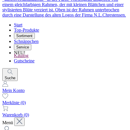
Start
Top-Produkte
Sortiment
Schnäppchen
Service
NEU!
Katalog
Gutscheine
Suche
Mein Konto
Merkliste
(0)
Warenkorb
(0)
Menü