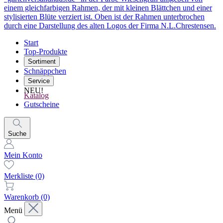
Start
Top-Produkte
Sortiment
Schnäppchen
Service
NEU!
Katalog
Gutscheine
Suche
Mein Konto
Merkliste
(0)
Warenkorb
(0)
Menü