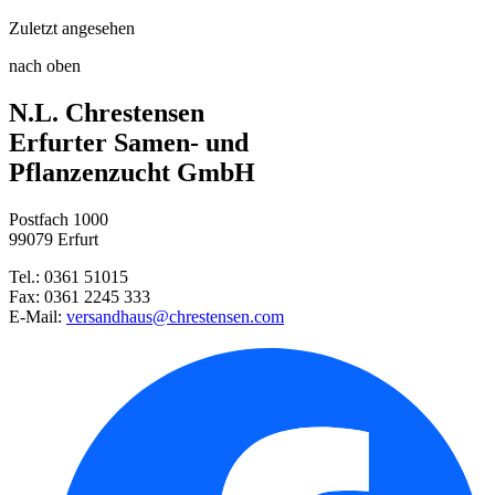
Zuletzt angesehen
Nektar Blumenmischung
Harke
nach oben
Nützlingswelt - Blumensamen 5L ...
N.L. Chrestensen
Islandmohn Monarch-Strain-Mix
Gartenspaten
Erfurter Samen- und
Pflanzenzucht GmbH
Japanischer Blumenrasen
Postfach 1000
Türkischer Riesenmohn Brillant ...
99079 Erfurt
Tel.: 0361 51015
Nützlingswelt - Blumensamen 1L ...
Fax: 0361 2245 333
E-Mail:
versandhaus@chrestensen.com
Löwenmäulchen Zwerg-Mischung
Mittagsgold Großblumige Spiela ...
Mittagsgold Gartenstern