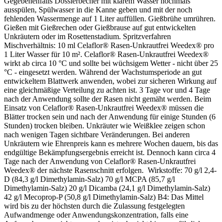
Gegebenenfalls Dossierbecher mit klarem Wasser nochmals
ausspülen, Spülwasser in die Kanne geben und mit der noch
fehlenden Wassermenge auf 1 Liter auffüllen. Gießbrühe umrühren.
Gießen mit Gießrechen oder Gießbrause auf gut entwickelten
Unkräutern oder im Rosettenstadium. Spritzverfahren
Mischverhältnis: 10 ml Celaflor® Rasen-Unkrautfrei Weedex® pro
1 Liter Wasser für 10 m². Celaflor® Rasen-Unkrautfrei Weedex®
wirkt ab circa 10 °C und sollte bei wüchsigem Wetter - nicht über 25
°C - eingesetzt werden. Während der Wachstumsperiode an gut
entwickeltem Blattwerk anwenden, wobei zur sicheren Wirkung auf
eine gleichmäßige Verteilung zu achten ist. 3 Tage vor und 4 Tage
nach der Anwendung sollte der Rasen nicht gemäht werden. Beim
Einsatz von Celaflor® Rasen-Unkrautfrei Weedex® müssen die
Blätter trocken sein und nach der Anwendung für einige Stunden (6
Stunden) trocken bleiben. Unkräuter wie Weißklee zeigen schon
nach wenigen Tagen sichtbare Veränderungen. Bei anderen
Unkräutern wie Ehrenpreis kann es mehrere Wochen dauern, bis das
endgültige Bekämpfungsergebnis erreicht ist. Dennoch kann circa 4
Tage nach der Anwendung von Celaflor® Rasen-Unkrautfrei
Weedex® der nächste Rasenschnitt erfolgen. Wirkstoffe: 70 g/l 2,4-
D (84,3 g/l Dimethylamin-Salz) 70 g/l MCPA (85,7 g/l
Dimethylamin-Salz) 20 g/l Dicamba (24,1 g/l Dimethylamin-Salz)
42 g/l Mecoprop-P (50,8 g/l Dimethylamin-Salz) B4: Das Mittel
wird bis zu der höchsten durch die Zulassung festgelegten
Aufwandmenge oder Anwendungskonzentration, falls eine