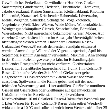
Gewöhnliches Ferkelkraut, Gewöhnlicher Hornklee, Großer
Sauerampfer, Gundermann, Hederich, Hirtentäschel, Hornkraut,
Jakobskreuzkraut, Kleiner Sauerampfer, Klettenlabkraut, Knolliger
Hahnenfuß, Kratzdistel, Kriechender Hahnenfuß, Löwenzahn,
Melde, Wegerich, Sauerklee, Schafgarbe, Vogelknöterich,
Vogelmiere, (Weiß-)klee, Wicken, Wilde Möhre, Windenknöterich.
Weniger gut bekämpfbar: Giersch, Schachtelhalm, Bärenklau,
Wiesenkerbel. Nicht ausreichend bekämpfbar: Gräser, Moose. Auf
einzelne Grasvarietäten können im Ansaatjahr Unverträglichkeiten
nicht ausgeschlossen werden. Daher darf Celaflor® Rasen-
Unkrautfrei Weedex® erst ab dem ersten Standjahr eingesetzt
werden. Anwendung: Während der Vegetationsperiode, April bis
September. Nicht im Ansaatjahr verwenden. Maximal 1 Anwendung
in der Kultur beziehungsweise pro Jahr. Im Behandlungsjahr
anfallendes Erntegut/Mähgut nicht verfüttern. Gießverfahren
Beispiel für 1l Gießbrühe (ausreichend für 1 qm): 1 ml Celaflor®
Rasen-Unkrautfrei Weedex® in 500 ml Gießwasser geben.
Gegebenenfalls Dossierbecher mit klarem Wasser nochmals
ausspülen, Spülwasser in die Kanne geben und mit der noch
fehlenden Wassermenge auf 1 Liter auffüllen. Gießbrühe umrühren.
Gießen mit Gießrechen oder Gießbrause auf gut entwickelten
Unkräutern oder im Rosettenstadium. Spritzverfahren
Mischverhältnis: 10 ml Celaflor® Rasen-Unkrautfrei Weedex® pro
1 Liter Wasser für 10 m². Celaflor® Rasen-Unkrautfrei Weedex®
wirkt ab circa 10 °C und sollte bei wüchsigem Wetter - nicht über 25