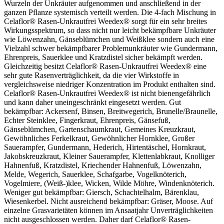
Wurzeln der Unkräuter aufgenommen und anschließend in der
ganzen Pflanze systemisch verteilt werden. Die 4-fach Mischung in
Celaflor® Rasen-Unkrautfrei Weedex® sorgt für ein sehr breites
Wirkungsspektrum, so dass nicht nur leicht bekämpfbare Unkräuter
wie Löwenzahn, Gänseblümchen und Weißklee sondern auch eine
Vielzahl schwer bekämpfbarer Problemunkräuter wie Gundermann,
Ehrenpreis, Sauerklee und Kratzdistel sicher bekämpft werden.
Gleichzeitig besitzt Celaflor® Rasen-Unkrautfrei Weedex® eine
sehr gute Rasenverträglichkeit, da die vier Wirkstoffe in
vergleichsweise niedriger Konzentration im Produkt enthalten sind.
Celaflor® Rasen-Unkrautfrei Weedex® ist nicht bienengefährlich
und kann daher uneingeschränkt eingesetzt werden. Gut
bekämpfbar: Ackersenf, Binsen, Breitwegerich, Brunelle/Braunelle,
Echter Steinklee, Fingerkraut, Ehrenpreis, Gänsefuß,
Gänseblümchen, Gartenschaumkraut, Gemeines Kreuzkraut,
Gewöhnliches Ferkelkraut, Gewöhnlicher Hornklee, Großer
Sauerampfer, Gundermann, Hederich, Hirtentäschel, Hornkraut,
Jakobskreuzkraut, Kleiner Sauerampfer, Klettenlabkraut, Knolliger
Hahnenfuß, Kratzdistel, Kriechender Hahnenfuß, Löwenzahn,
Melde, Wegerich, Sauerklee, Schafgarbe, Vogelknöterich,
Vogelmiere, (Weiß-)klee, Wicken, Wilde Möhre, Windenknöterich.
Weniger gut bekämpfbar: Giersch, Schachtelhalm, Bärenklau,
Wiesenkerbel. Nicht ausreichend bekämpfbar: Gräser, Moose. Auf
einzelne Grasvarietäten können im Ansaatjahr Unverträglichkeiten
nicht ausgeschlossen werden. Daher darf Celaflor® Rasen-