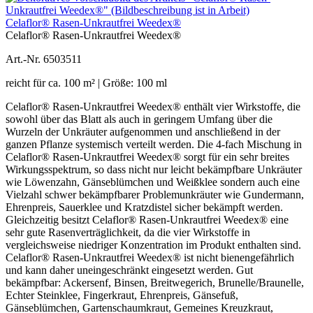
Celaflor® Rasen-Unkrautfrei Weedex®
Celaflor® Rasen-Unkrautfrei Weedex®
Art.-Nr. 6503511
reicht für ca. 100 m² | Größe: 100 ml
Celaflor® Rasen-Unkrautfrei Weedex® enthält vier Wirkstoffe, die
sowohl über das Blatt als auch in geringem Umfang über die
Wurzeln der Unkräuter aufgenommen und anschließend in der
ganzen Pflanze systemisch verteilt werden. Die 4-fach Mischung in
Celaflor® Rasen-Unkrautfrei Weedex® sorgt für ein sehr breites
Wirkungsspektrum, so dass nicht nur leicht bekämpfbare Unkräuter
wie Löwenzahn, Gänseblümchen und Weißklee sondern auch eine
Vielzahl schwer bekämpfbarer Problemunkräuter wie Gundermann,
Ehrenpreis, Sauerklee und Kratzdistel sicher bekämpft werden.
Gleichzeitig besitzt Celaflor® Rasen-Unkrautfrei Weedex® eine
sehr gute Rasenverträglichkeit, da die vier Wirkstoffe in
vergleichsweise niedriger Konzentration im Produkt enthalten sind.
Celaflor® Rasen-Unkrautfrei Weedex® ist nicht bienengefährlich
und kann daher uneingeschränkt eingesetzt werden. Gut
bekämpfbar: Ackersenf, Binsen, Breitwegerich, Brunelle/Braunelle,
Echter Steinklee, Fingerkraut, Ehrenpreis, Gänsefuß,
Gänseblümchen, Gartenschaumkraut, Gemeines Kreuzkraut,