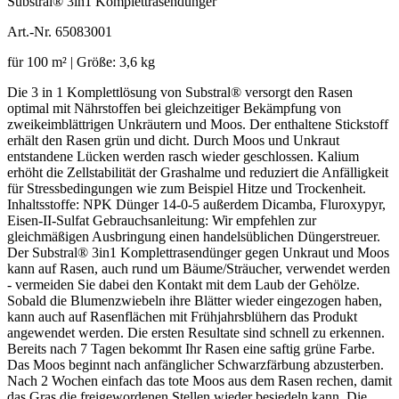
Substral® 3in1 Komplettrasendünger
Art.-Nr. 65083001
für 100 m² | Größe: 3,6 kg
Die 3 in 1 Komplettlösung von Substral® versorgt den Rasen
optimal mit Nährstoffen bei gleichzeitiger Bekämpfung von
zweikeimblättrigen Unkräutern und Moos. Der enthaltene Stickstoff
erhält den Rasen grün und dicht. Durch Moos und Unkraut
entstandene Lücken werden rasch wieder geschlossen. Kalium
erhöht die Zellstabilität der Grashalme und reduziert die Anfälligkeit
für Stressbedingungen wie zum Beispiel Hitze und Trockenheit.
Inhaltsstoffe: NPK Dünger 14-0-5 außerdem Dicamba, Fluroxypyr,
Eisen-II-Sulfat Gebrauchsanleitung: Wir empfehlen zur
gleichmäßigen Ausbringung einen handelsüblichen Düngerstreuer.
Der Substral® 3in1 Komplettrasendünger gegen Unkraut und Moos
kann auf Rasen, auch rund um Bäume/Sträucher, verwendet werden
- vermeiden Sie dabei den Kontakt mit dem Laub der Gehölze.
Sobald die Blumenzwiebeln ihre Blätter wieder eingezogen haben,
kann auch auf Rasenflächen mit Frühjahrsblühern das Produkt
angewendet werden. Die ersten Resultate sind schnell zu erkennen.
Bereits nach 7 Tagen bekommt Ihr Rasen eine saftig grüne Farbe.
Das Moos beginnt nach anfänglicher Schwarzfärbung abzusterben.
Nach 2 Wochen einfach das tote Moos aus dem Rasen rechen, damit
das Gras die freigewordenen Stellen wieder besiedeln kann. Die