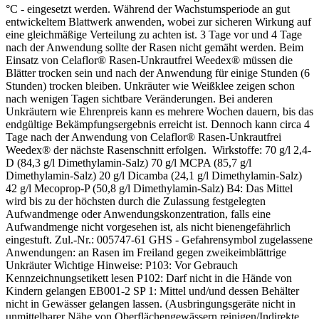
°C - eingesetzt werden. Während der Wachstumsperiode an gut
entwickeltem Blattwerk anwenden, wobei zur sicheren Wirkung auf
eine gleichmäßige Verteilung zu achten ist. 3 Tage vor und 4 Tage
nach der Anwendung sollte der Rasen nicht gemäht werden. Beim
Einsatz von Celaflor® Rasen-Unkrautfrei Weedex® müssen die
Blätter trocken sein und nach der Anwendung für einige Stunden (6
Stunden) trocken bleiben. Unkräuter wie Weißklee zeigen schon
nach wenigen Tagen sichtbare Veränderungen. Bei anderen
Unkräutern wie Ehrenpreis kann es mehrere Wochen dauern, bis das
endgültige Bekämpfungsergebnis erreicht ist. Dennoch kann circa 4
Tage nach der Anwendung von Celaflor® Rasen-Unkrautfrei
Weedex® der nächste Rasenschnitt erfolgen. Wirkstoffe: 70 g/l 2,4-
D (84,3 g/l Dimethylamin-Salz) 70 g/l MCPA (85,7 g/l
Dimethylamin-Salz) 20 g/l Dicamba (24,1 g/l Dimethylamin-Salz)
42 g/l Mecoprop-P (50,8 g/l Dimethylamin-Salz) B4: Das Mittel
wird bis zu der höchsten durch die Zulassung festgelegten
Aufwandmenge oder Anwendungskonzentration, falls eine
Aufwandmenge nicht vorgesehen ist, als nicht bienengefährlich
eingestuft. Zul.-Nr.: 005747-61 GHS - Gefahrensymbol zugelassene
Anwendungen: an Rasen im Freiland gegen zweikeimblättrige
Unkräuter Wichtige Hinweise: P103: Vor Gebrauch
Kennzeichnungsetikett lesen P102: Darf nicht in die Hände von
Kindern gelangen EB001-2 SP 1: Mittel und/und dessen Behälter
nicht in Gewässer gelangen lassen. (Ausbringungsgeräte nicht in
unmittelbarer Nähe von Oberflächengewässern reinigen/Indirekte