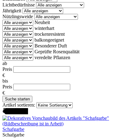
Lichtbedürfnisse
Jährigkeit
Nützlingsweide
Neuheit
winterhart
trockenresistent
balkongeeignet
Besonderer Duft
Geprüfte Rosenqualität
veredelte Pflanzen
ab
Preis
€
bis
Preis
€
Artikel sortieren:
AMENFEST
Schafgarbe
Schafgarbe