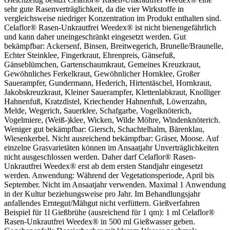
sehr gute Rasenverträglichkeit, da die vier Wirkstoffe in
vergleichsweise niedriger Konzentration im Produkt enthalten sind.
Celaflor® Rasen-Unkrautfrei Weedex® ist nicht bienengefährlich
und kann daher uneingeschränkt eingesetzt werden. Gut
bekämpfbar: Ackersenf, Binsen, Breitwegerich, Brunelle/Braunelle,
Echter Steinklee, Fingerkraut, Ehrenpreis, Gänsefuß,
Gänseblümchen, Gartenschaumkraut, Gemeines Kreuzkraut,
Gewöhnliches Ferkelkraut, Gewöhnlicher Hornklee, Großer
Sauerampfer, Gundermann, Hederich, Hirtentäschel, Hornkraut,
Jakobskreuzkraut, Kleiner Sauerampfer, Klettenlabkraut, Knolliger
Hahnenfuß, Kratzdistel, Kriechender Hahnenfuß, Löwenzahn,
Melde, Wegerich, Sauerklee, Schafgarbe, Vogelknöterich,
Vogelmiere, (Weiß-)klee, Wicken, Wilde Möhre, Windenknöterich.
Weniger gut bekämpfbar: Giersch, Schachtelhalm, Bärenklau,
Wiesenkerbel. Nicht ausreichend bekämpfbar: Gräser, Moose. Auf
einzelne Grasvarietäten können im Ansaatjahr Unverträglichkeiten
nicht ausgeschlossen werden. Daher darf Celaflor® Rasen-
Unkrautfrei Weedex® erst ab dem ersten Standjahr eingesetzt
werden. Anwendung: Während der Vegetationsperiode, April bis
September. Nicht im Ansaatjahr verwenden. Maximal 1 Anwendung
in der Kultur beziehungsweise pro Jahr. Im Behandlungsjahr
anfallendes Erntegut/Mähgut nicht verfüttern. Gießverfahren
Beispiel für 1l Gießbrühe (ausreichend für 1 qm): 1 ml Celaflor®
Rasen-Unkrautfrei Weedex® in 500 ml Gießwasser geben.