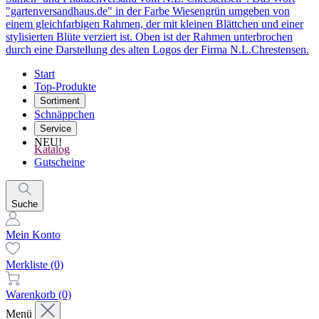
Start
Top-Produkte
Sortiment
Schnäppchen
Service
NEU!
Katalog
Gutscheine
Suche
Mein Konto
Merkliste
(0)
Warenkorb
(0)
Menü