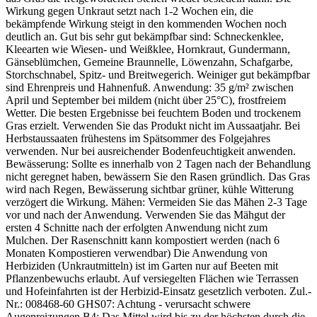
Wirkung gegen Unkraut setzt nach 1-2 Wochen ein, die
bekämpfende Wirkung steigt in den kommenden Wochen noch
deutlich an. Gut bis sehr gut bekämpfbar sind: Schneckenklee,
Kleearten wie Wiesen- und Weißklee, Hornkraut, Gundermann,
Gänseblümchen, Gemeine Braunnelle, Löwenzahn, Schafgarbe,
Storchschnabel, Spitz- und Breitwegerich. Weiniger gut bekämpfbar
sind Ehrenpreis und Hahnenfuß. Anwendung: 35 g/m² zwischen
April und September bei mildem (nicht über 25°C), frostfreiem
Wetter. Die besten Ergebnisse bei feuchtem Boden und trockenem
Gras erzielt. Verwenden Sie das Produkt nicht im Aussaatjahr. Bei
Herbstaussaaten frühestens im Spätsommer des Folgejahres
verwenden. Nur bei ausreichender Bodenfeuchtigkeit anwenden.
Bewässerung: Sollte es innerhalb von 2 Tagen nach der Behandlung
nicht geregnet haben, bewässern Sie den Rasen gründlich. Das Gras
wird nach Regen, Bewässerung sichtbar grüner, kühle Witterung
verzögert die Wirkung. Mähen: Vermeiden Sie das Mähen 2-3 Tage
vor und nach der Anwendung. Verwenden Sie das Mähgut der
ersten 4 Schnitte nach der erfolgten Anwendung nicht zum
Mulchen. Der Rasenschnitt kann kompostiert werden (nach 6
Monaten Kompostieren verwendbar) Die Anwendung von
Herbiziden (Unkrautmitteln) ist im Garten nur auf Beeten mit
Pflanzenbewuchs erlaubt. Auf versiegelten Flächen wie Terrassen
und Hofeinfahrten ist der Herbizid-Einsatz gesetzlich verboten. Zul.-
Nr.: 008468-60 GHS07: Achtung - verursacht schwere
Augenreizungen B4: Das Mittel wird bis zu der höchsten durch die