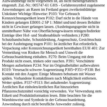
Aufwandmenge nicht vorgesehen ist, als nicht bienengefährlich
eingestuft. Zul.-Nr.: 005747-61 GHS - Gefahrensymbol zugelassene
Anwendungen: an Rasen im Freiland gegen zweikeimblättrige
Unkräuter Wichtige Hinweise: P103: Vor Gebrauch
Kennzeichnungsetikett lesen P102: Darf nicht in die Hände von
Kindern gelangen EB001-2 SP 1: Mittel und/und dessen Behälter
nicht in Gewässer gelangen lassen. (Ausbringungsgeräte nicht in
unmittelbarer Nähe von Oberflächengewässern reinigen/Indirekte
Einträge über Hof- und Straßenabläufe verhindern.) P280:
Schutzhandschuhe, Schutzkleidung, Augenschutz, Gesichtsschutz
bei der Ausbringung tragen P101: Ist ärztlicher Rat erforderlich,
Verpackung oder Kennzeichnungsetikett bereithalten EUH 401: Zur
Vermeidung von Risiken für Mensch und Umwelt die
Gebrauchsanleitung einhalten. P270: Beim Umgang mit dem
Produkt nicht essen, trinken oder rauchen. P391: Verschüttete
Mengen aufnehmen P234: Nur im Originalbehälter aufbewahren
H319: Verursacht schwere Augenreizung P305+P351+P338: Bei
Kontakt mit den Augen: Einige Minuten behutsam mit Wasser
spülen. Vorhandene Kontaktlinsen nach Möglichkeit entfernen.
Weiter spülen. P337+P313: Bei anhaltender Augenreizung:
Ärztlichen Rat einholen/ärztlichen Rat hinzuziehen
Pflanzenschutzmittel vorsichtig verwenden. Vor Verwendung stets
Etikett und Produktinformation lesen. Bitte beachten Sie die
Warnhinweise und Symbole in der Gebrauchsanleitung.
Anwendung durch nicht berufliche Anwender zulässig.