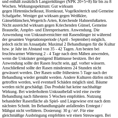
und enthält zusätzlich Langzeitdünger (NPK 20+5+8) für bis zu 8
Wochen. Wirkungsspektrum: Gut wirksam
gegen Hirtentäschelkraut, Hornkraut, Vogelknöterich und Gemeine
Schafgarbe. Weniger gut wirksam gegen Weißklee,
Gänseblümchen,Wegerich-Arten, Kriechende Hahnenfußarten.
Nicht ausreichd wirksam gegen Kriechenden Günsel, Gemeine
Braunelle, Ampfer- und Ehrenpreisarten. Anwendung. Die
Anwendung von Unkrautvernichter mit Rasendünger ist während
der gesamten Vegetationsperiode (April - September) möglich,
jedoch nicht im Ansaatjahr. Maximal 2 Behandlungen für die Kultur
bzw. je Jahr im Abstand von 35 - 42 Tagen. Am besten bei
feuchtwarmer Witterung 2 - 4 Tage nach dem Mähen anwenden,
wenn die Unkräuter genügend Blattmasse besitzen. Bei der
Anwendung sollte der Rasen feucht sein, ggf. vorher wässern.
Anschließend sollte der Rasen mindestens 24 Stunden nicht
gewässert werden. Der Rasen sollte frühestens 5 Tage nach der
Behandlung wieder gemäht werden. Andere Kulturen dürfen nicht
getroffen werden, weil eventuell Schäden möglich sind. Bäume
werden nicht geschädigt. Das Produkt hat keine nachhaltige
Wirkung. Bei wiederholtem Unkrautbefall wird eine zweite
Behandlung nach fühestens 5 Wochen empfohlen. Nutzung
behandelter Rasenfläche als Spiel- und Liegewiese erst nach dem
nächsten Schnitt. Im Behandlungsjahr anfallendes Erntegut /
Mähgut nicht verfüttern. Dosierung: 30 g / m². Für eine
gleichmäßige Ausbringung empfehlen wir einen Streuwagen. Bei