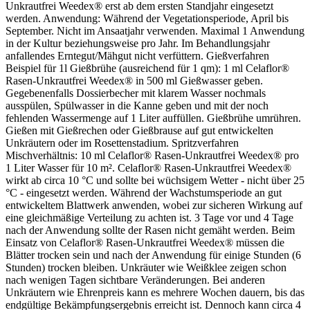
Unkrautfrei Weedex® erst ab dem ersten Standjahr eingesetzt
werden. Anwendung: Während der Vegetationsperiode, April bis
September. Nicht im Ansaatjahr verwenden. Maximal 1 Anwendung
in der Kultur beziehungsweise pro Jahr. Im Behandlungsjahr
anfallendes Erntegut/Mähgut nicht verfüttern. Gießverfahren
Beispiel für 1l Gießbrühe (ausreichend für 1 qm): 1 ml Celaflor®
Rasen-Unkrautfrei Weedex® in 500 ml Gießwasser geben.
Gegebenenfalls Dossierbecher mit klarem Wasser nochmals
ausspülen, Spülwasser in die Kanne geben und mit der noch
fehlenden Wassermenge auf 1 Liter auffüllen. Gießbrühe umrühren.
Gießen mit Gießrechen oder Gießbrause auf gut entwickelten
Unkräutern oder im Rosettenstadium. Spritzverfahren
Mischverhältnis: 10 ml Celaflor® Rasen-Unkrautfrei Weedex® pro
1 Liter Wasser für 10 m². Celaflor® Rasen-Unkrautfrei Weedex®
wirkt ab circa 10 °C und sollte bei wüchsigem Wetter - nicht über 25
°C - eingesetzt werden. Während der Wachstumsperiode an gut
entwickeltem Blattwerk anwenden, wobei zur sicheren Wirkung auf
eine gleichmäßige Verteilung zu achten ist. 3 Tage vor und 4 Tage
nach der Anwendung sollte der Rasen nicht gemäht werden. Beim
Einsatz von Celaflor® Rasen-Unkrautfrei Weedex® müssen die
Blätter trocken sein und nach der Anwendung für einige Stunden (6
Stunden) trocken bleiben. Unkräuter wie Weißklee zeigen schon
nach wenigen Tagen sichtbare Veränderungen. Bei anderen
Unkräutern wie Ehrenpreis kann es mehrere Wochen dauern, bis das
endgültige Bekämpfungsergebnis erreicht ist. Dennoch kann circa 4