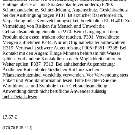
Einträge über Hof- und Straßenabläufe verhindern.) P280:
Schutzhandschuhe, Schutzkleidung, Augenschutz, Gesichtsschutz
bei der Ausbringung tragen P101: Ist ärztlicher Rat erforderlich,
Verpackung oder Kennzeichnungsetikett bereithalten EUH 401: Zur
Vermeidung von Risiken für Mensch und Umwelt die
Gebrauchsanleitung einhalten. P270: Beim Umgang mit dem
Produkt nicht essen, trinken oder rauchen. P391: Verschüttete
Mengen aufnehmen P234: Nur im Originalbehälter aufbewahren
H319: Verursacht schwere Augenreizung P305+P351+P338: Bei
Kontakt mit den Augen: Einige Minuten behutsam mit Wasser
spülen. Vorhandene Kontaktlinsen nach Möglichkeit entfernen.
Weiter spülen. P337+P313: Bei anhaltender Augenreizung:
Ärztlichen Rat einholen/ärztlichen Rat hinzuziehen
Pflanzenschutzmittel vorsichtig verwenden. Vor Verwendung stets
Etikett und Produktinformation lesen. Bitte beachten Sie die
Warnhinweise und Symbole in der Gebrauchsanleitung.
Anwendung durch nicht berufliche Anwender zulässig.
mehr Details lesen
17,67
€
(
176,70 EUR / 1 l
)