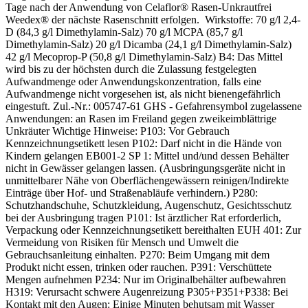
Tage nach der Anwendung von Celaflor® Rasen-Unkrautfrei
Weedex® der nächste Rasenschnitt erfolgen. Wirkstoffe: 70 g/l 2,4-
D (84,3 g/l Dimethylamin-Salz) 70 g/l MCPA (85,7 g/l
Dimethylamin-Salz) 20 g/l Dicamba (24,1 g/l Dimethylamin-Salz)
42 g/l Mecoprop-P (50,8 g/l Dimethylamin-Salz) B4: Das Mittel
wird bis zu der höchsten durch die Zulassung festgelegten
Aufwandmenge oder Anwendungskonzentration, falls eine
Aufwandmenge nicht vorgesehen ist, als nicht bienengefährlich
eingestuft. Zul.-Nr.: 005747-61 GHS - Gefahrensymbol zugelassene
Anwendungen: an Rasen im Freiland gegen zweikeimblättrige
Unkräuter Wichtige Hinweise: P103: Vor Gebrauch
Kennzeichnungsetikett lesen P102: Darf nicht in die Hände von
Kindern gelangen EB001-2 SP 1: Mittel und/und dessen Behälter
nicht in Gewässer gelangen lassen. (Ausbringungsgeräte nicht in
unmittelbarer Nähe von Oberflächengewässern reinigen/Indirekte
Einträge über Hof- und Straßenabläufe verhindern.) P280:
Schutzhandschuhe, Schutzkleidung, Augenschutz, Gesichtsschutz
bei der Ausbringung tragen P101: Ist ärztlicher Rat erforderlich,
Verpackung oder Kennzeichnungsetikett bereithalten EUH 401: Zur
Vermeidung von Risiken für Mensch und Umwelt die
Gebrauchsanleitung einhalten. P270: Beim Umgang mit dem
Produkt nicht essen, trinken oder rauchen. P391: Verschüttete
Mengen aufnehmen P234: Nur im Originalbehälter aufbewahren
H319: Verursacht schwere Augenreizung P305+P351+P338: Bei
Kontakt mit den Augen: Einige Minuten behutsam mit Wasser