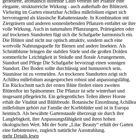
gefiederte, aromatisch duftende Laub verleiht der Pflanze eine
elegante, strukturreiche Wirkung - auch außerhalb der Blütezeit.
Vielseitig im Garten einsetzbar Achillea millefolium eignet sich
hervorragend als klassische Rabattenstaude. In Kombination mit
Ziergräsern und anderen sonnenliebenden Pflanzen entfaltet sie ihre
volle Wirkung. Auch in naturnahen Pflanzungen, Präriegärten oder
auf trockenen Standorten fügt sich die Schafgarbe harmonisch ein.
Die Blüten sind nicht nur optisch attraktiv, sondern auch eine
wertvolle Nahrungsquelle für Bienen und andere Insekten. Als
Schnittblume bringen die stabilen Stiele und die großen Dolden
sommerliche Leichtigkeit in Sträuße und florale Arrangements.
Standort und Pflege Die Schafgarbe bevorzugt einen sonnigen
Standort. Der Boden sollte durchlässig und humusreich sein,
Staunässe ist zu vermeiden. An trockenen Standorten zeigt sich
Achillea millefolium ausgesprochen robust und anpassungsfähig.
Ein Rückschnitt nach der ersten Blüte fördert einen zweiten
Blütenflor im Spätsommer. Die Pflanze ist sehr winterhart und
insgesamt pflegeleicht. Ein gelegentliches Teilen älterer Horste
erhält die Vitalität und Blühfreude. Botanische Einordnung Achillea
millefolium gehört zur Familie der Korbblütler und ist in Europa
heimisch. Als bewährte Gartenstaude überzeugt sie durch ihre
Langlebigkeit, ihre Anpassungsfähigkeit und ihren hohen
ökologischen Wert. Mit der Sorte „Lilac Beauty“ erhält der Garten
eine farbintensive, zugleich natürliche Ausstrahlung.
mehr Details lesen