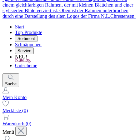
Start
Top-Produkte
Sortiment
Schnäppchen
Service
NEU!
Katalog
Gutscheine
Suche
Mein Konto
Merkliste
(0)
Warenkorb
(0)
Menü