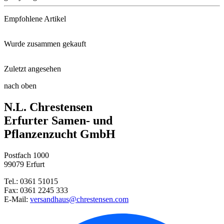
Empfohlene Artikel
Wurde zusammen gekauft
Anzuchttöpfe 18 Stück, 8 cm ru ...
Zuletzt angesehen
Indisches Blumenrohr Lucifer
nach oben
Bartnelken Frühe Formelmischun ...
N.L. Chrestensen
Sonnenröschen Cerise Queen
Erfurter Samen- und
Pflanzenzucht GmbH
Sommerazalee Azaleenschau
Postfach 1000
Anzuchtpalette mit 42 Aussaats ...
99079 Erfurt
Tel.: 0361 51015
Kürbis Atlantic Giant
Fax: 0361 2245 333
E-Mail:
versandhaus@chrestensen.com
Gartenmohn Royal Wedding