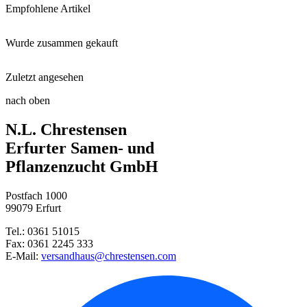
Empfohlene Artikel
Wurde zusammen gekauft
Floragard® Bio-Erde Vielseitig ...
Zuletzt angesehen
3-Liter-Container
Multikraft Roots
nach oben
Kunststofftöpfe
N.L. Chrestensen
Waldheidelbeere
Erfurter Samen- und
Pflanzenzucht GmbH
Radies Mischung aus Sorten
Postfach 1000
99079 Erfurt
Babyleaf-Spinat Soyuz, F1 - Sa ...
Tel.: 0361 51015
Fax: 0361 2245 333
E-Mail:
versandhaus@chrestensen.com
Pflücksalat Fitness Mix - Saat ...
Mignondahlie Sun and Ice