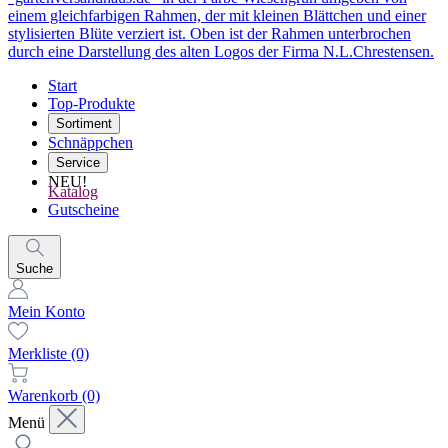
Start
Top-Produkte
Sortiment
Schnäppchen
Service
NEU!
Katalog
Gutscheine
Suche
Mein Konto
Merkliste
(0)
Warenkorb
(0)
Menü