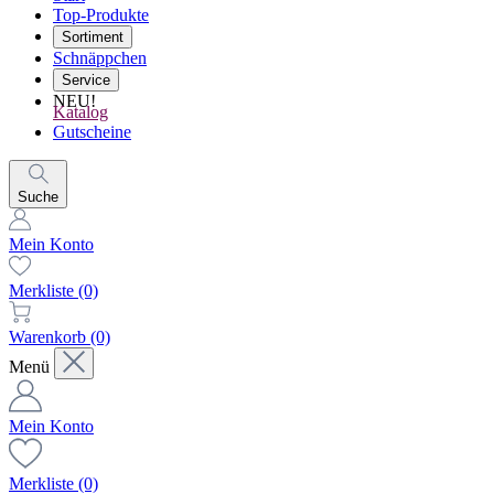
Top-Produkte
Sortiment
Schnäppchen
Service
NEU!
Katalog
Gutscheine
Suche
Mein Konto
Merkliste
(0)
Warenkorb
(0)
Menü
Mein Konto
Merkliste
(0)