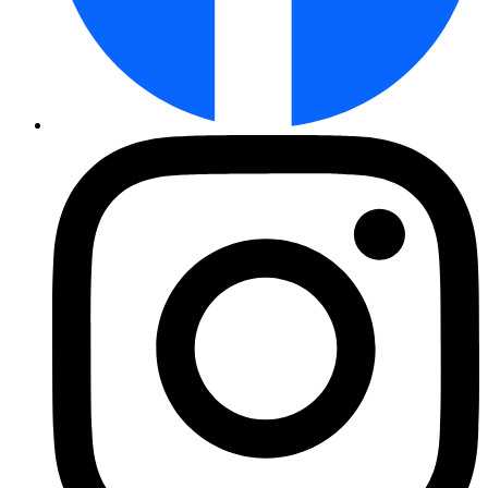
Pflücksalat Fitness Mix - Saat ...
Topfdill Ella - Saatscheiben