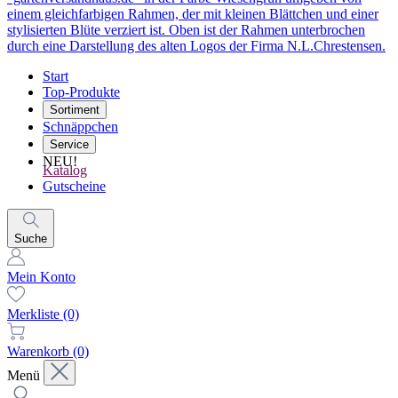
Start
Top-Produkte
Sortiment
Schnäppchen
Service
NEU!
Katalog
Gutscheine
Suche
Mein Konto
Merkliste
(0)
Warenkorb
(0)
Menü