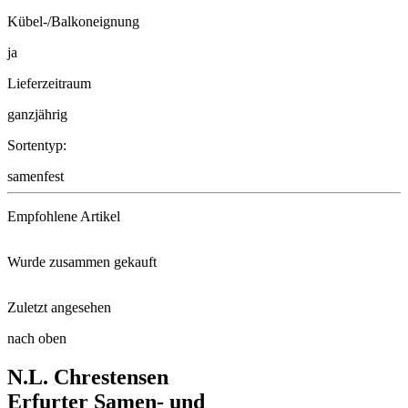
Kübel-/Balkoneignung
ja
Lieferzeitraum
ganzjährig
Sortentyp:
samenfest
Empfohlene Artikel
Wurde zusammen gekauft
Floragard® Bio-Erde Aromatisch ...
Zuletzt angesehen
Substral Naturen® Tomaten Nahr ...
nach oben
Aztekische Würztagetes Sweet M ...
N.L. Chrestensen
Kokos-Quelltabletten
Radies Riesenbutter
Erfurter Samen- und