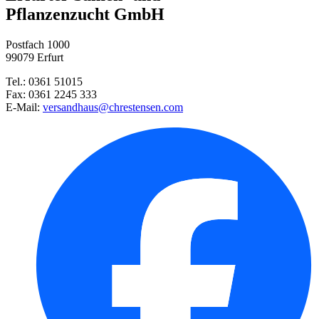
Pflanzenzucht GmbH
Mädchenauge Mischung
Postfach 1000
99079 Erfurt
Blattdill Herkules
Tel.: 0361 51015
Fax: 0361 2245 333
E-Mail:
versandhaus@chrestensen.com
Einlege- und Salatgurke Delika ...
Wunderbaum Impala
Basilikum rotblättrig
Dill Blattreicher
Rucola Salatrauke - Saatscheib ...