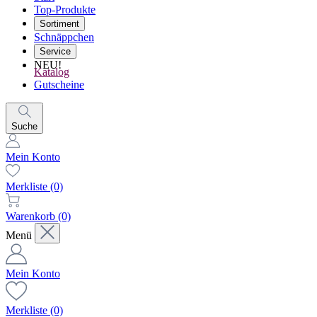
Top-Produkte
Sortiment
Schnäppchen
Service
NEU!
Katalog
Gutscheine
Suche
Mein Konto
Merkliste
(0)
Warenkorb
(0)
Menü
Mein Konto
Merkliste
(0)