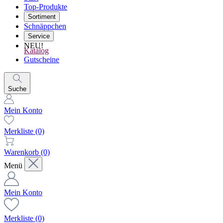
Top-Produkte
Sortiment
Schnäppchen
Service
NEU!
Katalog
Gutscheine
Suche
Mein Konto
Merkliste
(0)
Warenkorb
(0)
Menü
Mein Konto
Merkliste
(0)