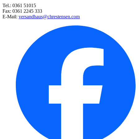
Tel.: 0361 51015
Hokkaido-Kürbis Uchiki Kuri
Fax: 0361 2245 333
E-Mail:
versandhaus@chrestensen.com
Gartenmohn Royal Wedding
Beetrose Crème Brûl ...
Edelrose Mainzer Fastnacht®
Wiesen-Margerite