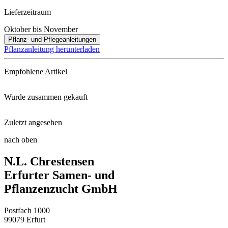
Lieferzeitraum
Oktober bis November
Pflanz- und Pflegeanleitungen
Pflanzanleitung herunterladen
Empfohlene Artikel
Wurde zusammen gekauft
Floragard® Bio-Erde Duftend
Zuletzt angesehen
Möhren Juwarot
Neudorff® Azet® RosenDünger
nach oben
Zwergrose Sugar Baby®
N.L. Chrestensen
Buschbohne Maxi
Rosenmanschetten
Erfurter Samen- und
Pflanzenzucht GmbH
Buschbohne Brittle Wax
Postfach 1000
Salatgurke Marketmore
99079 Erfurt