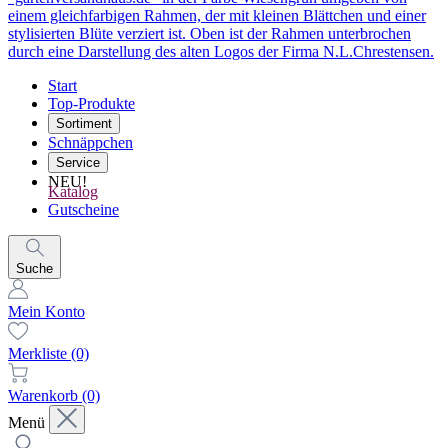
Start
Top-Produkte
Sortiment
Schnäppchen
Service
NEU!
Katalog
Gutscheine
Suche
Mein Konto
Merkliste
(0)
Warenkorb
(0)
Menü