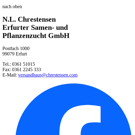
Steppensalbei Rosakönigin
Schacht Wurzel Power, 950g
nach oben
Steppensalbei Adrian
N.L. Chrestensen
Steppensalbei Blaukönigin
Damen- und Floristenschere
Erfurter Samen- und
Pflanzenzucht GmbH
Blaukissen
Postfach 1000
Steingarten-Mischung
99079 Erfurt
Tel.: 0361 51015
Schafgarbe Paprika
Fax: 0361 2245 333
E-Mail:
versandhaus@chrestensen.com
Lavendel Munstead
Rittersporn Galahad
Schleierkraut Schneeflocke
Jungfer im Grünen Mischung