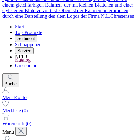
Start
Top-Produkte
Sortiment
Schnäppchen
Service
NEU!
Katalog
Gutscheine
Suche
Mein Konto
Merkliste
(0)
Warenkorb
(0)
Menü