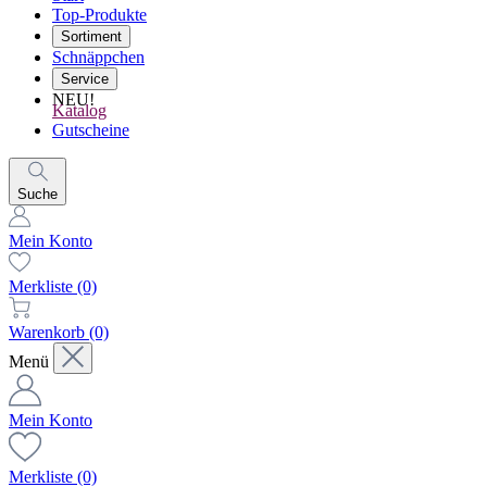
Top-Produkte
Sortiment
Schnäppchen
Service
NEU!
Katalog
Gutscheine
Suche
Mein Konto
Merkliste
(0)
Warenkorb
(0)
Menü
Mein Konto
Merkliste
(0)