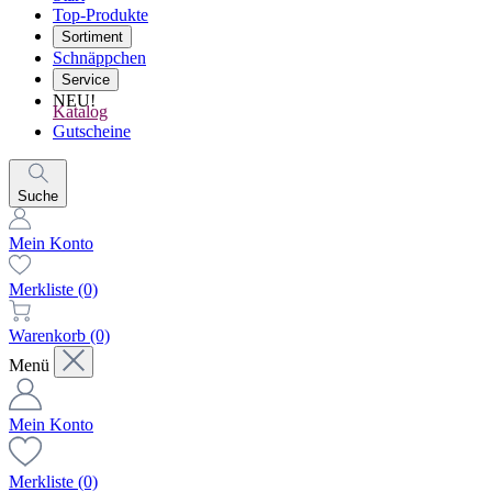
Top-Produkte
Sortiment
Schnäppchen
Service
NEU!
Katalog
Gutscheine
Suche
Mein Konto
Merkliste
(0)
Warenkorb
(0)
Menü
Mein Konto
Merkliste
(0)