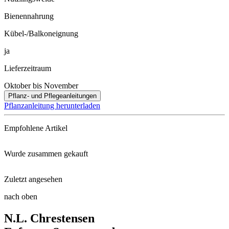
Bienennahrung
Kübel-/Balkoneignung
ja
Lieferzeitraum
Oktober bis November
Pflanz- und Pflegeanleitungen
Pflanzanleitung herunterladen
Empfohlene Artikel
Wurde zusammen gekauft
Floragard® Bio-Erde Duftend
Zuletzt angesehen
Zwerg-Rittersporn Blauer Zwerg ...
Multikraft Plants
nach oben
Kleinstrauchrose Bienenweide® ...
N.L. Chrestensen
Scheinsonnenhut SunSeekers® Mi ...
Neudorff® Azet® RosenDünger