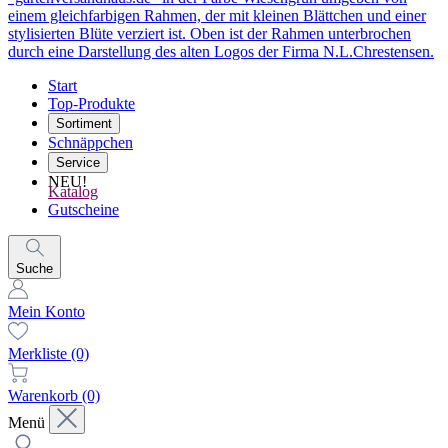
Start
Top-Produkte
Sortiment
Schnäppchen
Service
NEU!
Katalog
Gutscheine
Suche
Mein Konto
Merkliste
(0)
Warenkorb
(0)
Menü