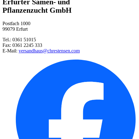
Erfurter Samen- und
Pflanzenzucht GmbH
Solabiol® Schachtelhalm Sud
Kletterrose Schneewalzer®
Postfach 1000
99079 Erfurt
Polsterphlox Pharao Blue Eye
Tel.: 0361 51015
Fax: 0361 2245 333
Küchenschelle weiß
E-Mail:
versandhaus@chrestensen.com
Limo-Pflanze
Kleinstrauchrose Larissa® ...
Bodendeckerrose Gärtnerfreude® ...
Kleinstrauchrose Simsalabim®