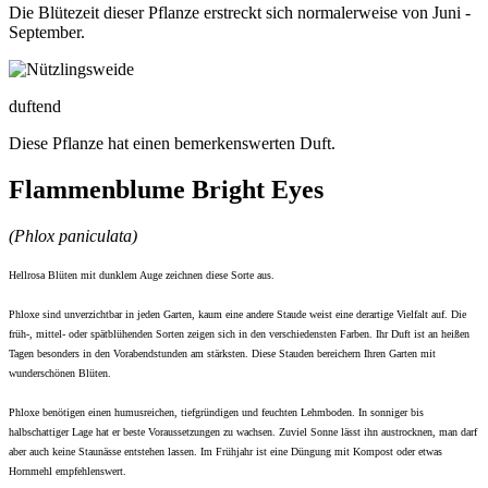
Die Blütezeit dieser Pflanze erstreckt sich normalerweise von Juni -
September.
duftend
Diese Pflanze hat einen bemerkenswerten Duft.
Flammenblume Bright Eyes
(Phlox paniculata)
Hellrosa Blüten mit dunklem Auge zeichnen diese Sorte aus.
Phloxe sind unverzichtbar in jeden Garten, kaum eine andere Staude weist eine derartige Vielfalt auf. Die
früh-, mittel- oder spätblühenden Sorten zeigen sich in den verschiedensten Farben. Ihr Duft ist an heißen
Tagen besonders in den Vorabendstunden am stärksten. Diese Stauden bereichern Ihren Garten mit
wunderschönen Blüten.
Phloxe benötigen einen humusreichen, tiefgründigen und feuchten Lehmboden. In sonniger bis
halbschattiger Lage hat er beste Voraussetzungen zu wachsen. Zuviel Sonne lässt ihn austrocknen, man darf
aber auch keine Staunässe entstehen lassen. Im Frühjahr ist eine Düngung mit Kompost oder etwas
Hornmehl empfehlenswert.