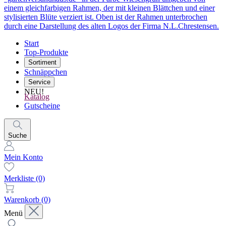
Start
Top-Produkte
Sortiment
Schnäppchen
Service
NEU!
Katalog
Gutscheine
Suche
Mein Konto
Merkliste
(0)
Warenkorb
(0)
Menü