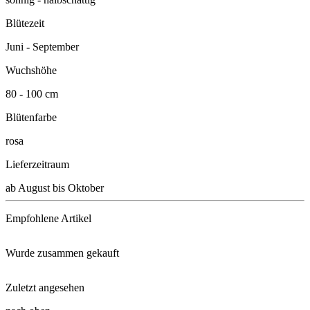
Blütezeit
Juni - September
Wuchshöhe
80 - 100 cm
Blütenfarbe
rosa
Lieferzeitraum
ab August bis Oktober
Empfohlene Artikel
Wurde zusammen gekauft
Neudorff® Azet® StaudenDünger ...
Zuletzt angesehen
Flammenblume Düsterlohe
Schacht Wurzel Power, 950g