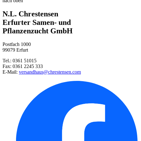
nach oben
Flammenblume Bright Eyes
N.L. Chrestensen
Frauenmantel
Damen- und Floristenschere
Erfurter Samen- und
Pflanzenzucht GmbH
Flammenblume Starfire
Postfach 1000
Flammenblume Orange
99079 Erfurt
Tel.: 0361 51015
Ehrenpreis Cupido
Fax: 0361 2245 333
E-Mail:
versandhaus@chrestensen.com
Katzenminze Six Hill´s Giant
Hauswurz Hey Hey