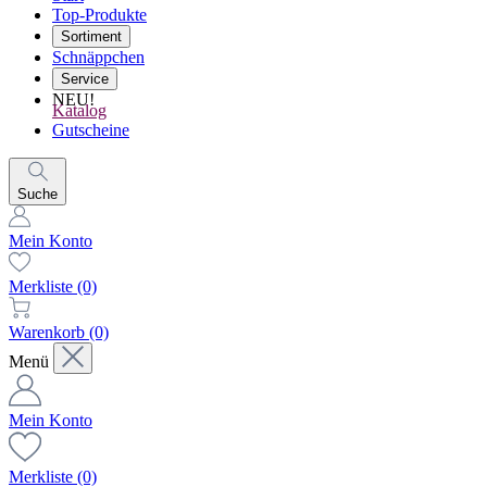
Top-Produkte
Sortiment
Schnäppchen
Service
NEU!
Katalog
Gutscheine
Suche
Mein Konto
Merkliste
(0)
Warenkorb
(0)
Menü
Mein Konto
Merkliste
(0)