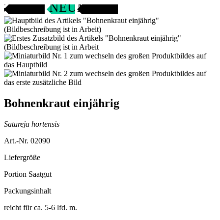
Gartenjahr
SAMENFEST
NEU
Bohnenkraut einjährig
Satureja hortensis
Art.-Nr. 02090
Liefergröße
Portion Saatgut
Packungsinhalt
reicht für ca. 5-6 lfd. m.