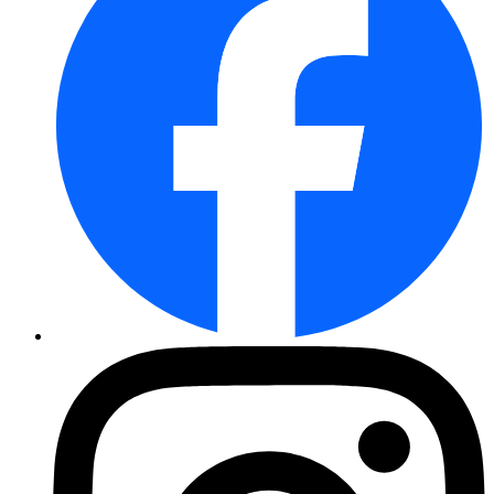
XXL Petersilie Astra
Spinat Matador
Schnittpetersilie Bravour
Steckzwiebel Red Karmen