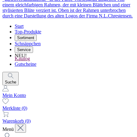
Start
Top-Produkte
Sortiment
Schnäppchen
Service
NEU!
Katalog
Gutscheine
Suche
Mein Konto
Merkliste
(0)
Warenkorb
(0)
Menü