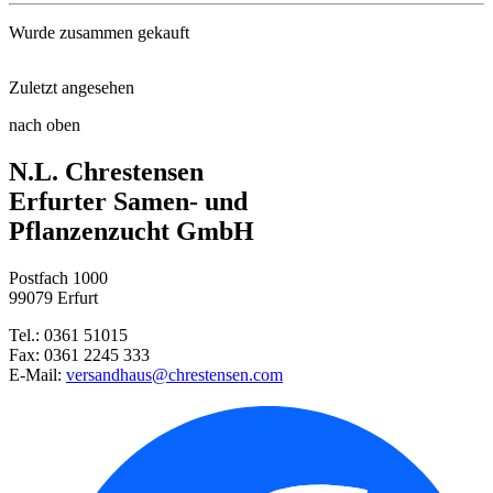
Wurde zusammen gekauft
Zuletzt angesehen
Blattdill Herkules
nach oben
Bohnenkraut einjährig
N.L. Chrestensen
Buschbohne Bartava
Erfurter Samen- und
Pflanzenzucht GmbH
Dill Blattreicher
Postfach 1000
Steckzwiebel Stuttgarter Riese ...
99079 Erfurt
Tel.: 0361 51015
Fax: 0361 2245 333
E-Mail:
versandhaus@chrestensen.com
Radies Riesenbutter
Buschbohne Delinel