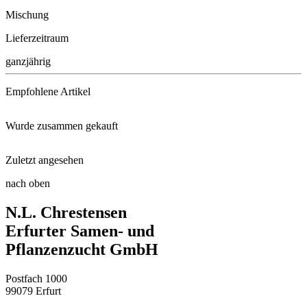
Mischung
Lieferzeitraum
ganzjährig
Empfohlene Artikel
Wurde zusammen gekauft
Anzuchttöpfe 36 Stück, 5 cm q ...
Zuletzt angesehen
Radies Cherry Belle
Tausendschön Gefüllte Mischung ...
nach oben
Stiefmütterchen Cats-Mischung
N.L. Chrestensen
Erfurter Samen- und
Pflanzenzucht GmbH
Postfach 1000
99079 Erfurt