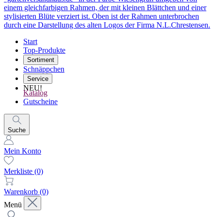
Start
Top-Produkte
Sortiment
Schnäppchen
Service
NEU!
Katalog
Gutscheine
Suche
Mein Konto
Merkliste
(0)
Warenkorb
(0)
Menü