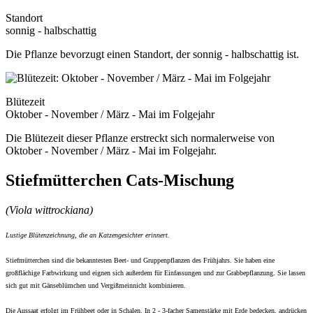
Standort
sonnig - halbschattig
Die Pflanze bevorzugt einen Standort, der sonnig - halbschattig ist.
Blütezeit
Oktober - November / März - Mai im Folgejahr
Die Blütezeit dieser Pflanze erstreckt sich normalerweise von
Oktober - November / März - Mai im Folgejahr.
Stiefmütterchen Cats-Mischung
(Viola wittrockiana)
Lustige Blütenzeichnung, die an Katzengesichter erinnert.
Stiefmütterchen sind die bekanntesten Beet- und Gruppenpflanzen des Frühjahrs. Sie haben eine
großflächige Farbwirkung und eignen sich außerdem für Einfassungen und zur Grabbepflanzung. Sie lassen
sich gut mit Gänseblümchen und Vergißmeinnicht kombinieren.
Die Aussaat erfolgt im Frühbeet oder in Schalen. In 2 - 3-facher Samenstärke mit Erde bedecken, andrücken