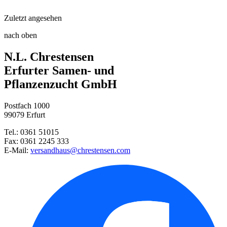
Sämaschine
Zuletzt angesehen
Stabtomate Sweet Million, F1
Gartenspaten
nach oben
Feldsalat Holländischer Breitb ...
N.L. Chrestensen
Zucchini Zuboda
Harke
Erfurter Samen- und
Pflanzenzucht GmbH
Steckzwiebel Stuttgarter Riese ...
Postfach 1000
Pflücksalat Lollo
99079 Erfurt
Tel.: 0361 51015
Stabtomate Moneymaker
Fax: 0361 2245 333
E-Mail:
versandhaus@chrestensen.com
Rote Rüben Rote Kugel 2
Feldsalat Verte à coeur plein ...
Porree Elefant