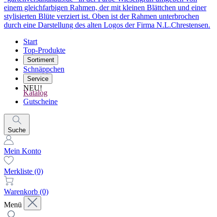
Start
Top-Produkte
Sortiment
Schnäppchen
Service
NEU!
Katalog
Gutscheine
Suche
Mein Konto
Merkliste
(0)
Warenkorb
(0)
Menü