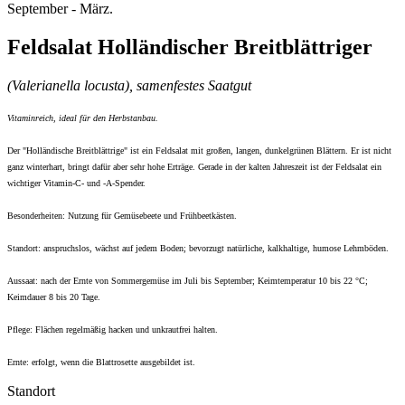
September - März.
Feldsalat Holländischer Breitblättriger
(Valerianella locusta), samenfestes Saatgut
Vitaminreich, ideal für den Herbstanbau.
Der "Holländische Breitblättrige" ist ein Feldsalat mit großen, langen, dunkelgrünen Blättern. Er ist nicht
ganz winterhart, bringt dafür aber sehr hohe Erträge. Gerade in der kalten Jahreszeit ist der Feldsalat ein
wichtiger Vitamin-C- und -A-Spender.
Besonderheiten: Nutzung für Gemüsebeete und Frühbeetkästen.
Standort: anspruchslos, wächst auf jedem Boden; bevorzugt natürliche, kalkhaltige, humose Lehmböden.
Aussaat:
nach der Ernte von Sommergemüse im Juli bis September; Keimtemperatur 10 bis 22 °C;
Keimdauer 8 bis 20 Tage.
Pflege:
Flächen regelmäßig hacken und unkrautfrei halten.
Ernte:
erfolgt, wenn die Blattrosette ausgebildet ist.
Standort