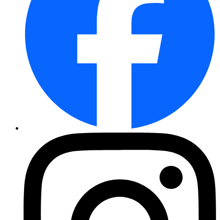
Salatgurke Obelix, F1
Hokkaido Kürbis Uchiki Kuri