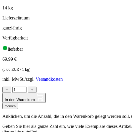
14 kg
Lieferzeitraum
ganzjährig
Verfügbarkeit
lieferbar
69,99
€
(
5,00 EUR / 1 kg
)
inkl. MwSt./zzgl.
Versandkosten
−
+
In den Warenkorb
merken
Anklicken, um die Anzahl, die in den Warenkorb gelegt werden soll, um
Geben Sie hier als ganze Zahl ein, wie viele Exemplare dieses Artike
diesen hinzugefügt.