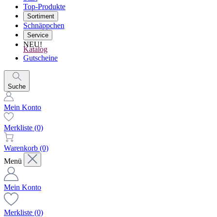
Top-Produkte
Sortiment
Schnäppchen
Service
NEU!
Katalog
Gutscheine
Suche
Mein Konto
Merkliste
(0)
Warenkorb
(0)
Menü
Mein Konto
Merkliste
(0)