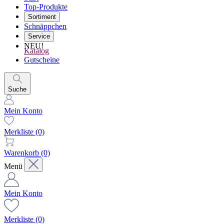
Top-Produkte
Sortiment
Schnäppchen
Service
NEU!
Katalog
Gutscheine
Suche
Mein Konto
Merkliste
(0)
Warenkorb
(0)
Menü
Mein Konto
Merkliste
(0)