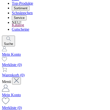
Top-Produkte
Sortiment
Schnäppchen
Service
NEU!
Katalog
Gutscheine
Suche
Mein Konto
Merkliste
(0)
Warenkorb
(0)
Menü
Mein Konto
Merkliste
(0)