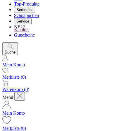
Top-Produkte
Sortiment
Schnäppchen
Service
NEU!
Katalog
Gutscheine
Suche
Mein Konto
Merkliste
(0)
Warenkorb
(0)
Menü
Mein Konto
Merkliste
(0)