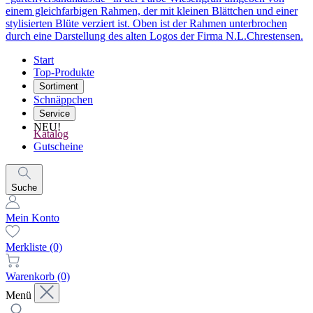
Start
Top-Produkte
Sortiment
Schnäppchen
Service
NEU!
Katalog
Gutscheine
Suche
Mein Konto
Merkliste
(0)
Warenkorb
(0)
Menü