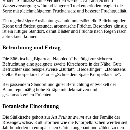
Böden. Staunässe sollte vermieden werden. Auf ausreichend
Wasserversorgung während längerer Trockenperioden reagiert die
Sorte mit gleichmäßigerem Fruchtansatz und besserer Fruchtqualität.
Ein regelmäßiger Auslichtungsschnitt unterstützt die Belichtung der
Krone und fördert gesunde, aromatische Früchte. Besonders günstig
ist ein luftiger Standort, damit Blätter und Früchte nach Regen rasch
abtrocknen können.
Befruchtung und Ertrag
Die Süßkirsche „Bigarreau Napoleon“ benötigt zur sicheren
Befruchtung eine geeignete zweite Kirschsorte in der Nähe. Gute
Befruchter sind beispielsweise „Burlat“, „Hedelfinger“, „Dönissens
Gelbe Knorpelkirsche“ oder „Schneiders Späte Knorpelkirsche“.
Bei passendem Standort und guter Befruchtung entwickelt der
Baum regelmäßig hohe Erträge mit dekorativen und
geschmackvollen Früchten.
Botanische Einordnung
Die Süßkirsche gehört zur Art
Prunus avium
aus der Familie der
Rosengewächse. Kulturformen wie die Knorpelkirschen werden seit
Jahrhunderten in europäischen Gärten angebaut und zählen zu den