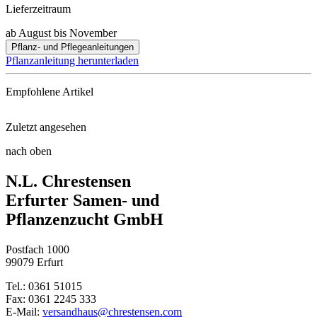
Lieferzeitraum
ab August bis November
Pflanz- und Pflegeanleitungen
Pflanzanleitung herunterladen
Empfohlene Artikel
Zuletzt angesehen
Schacht Wurzel Power, 950g
nach oben
Süßkirsche Bigarreau Napeleon
N.L. Chrestensen
Solabiol® Schachtelhalm Sud
Erfurter Samen- und
Pflanzenzucht GmbH
Schacht Baum-Power Plus
Postfach 1000
Baumbewässerungsbeutel Waterco ...
99079 Erfurt
Tel.: 0361 51015
Fax: 0361 2245 333
E-Mail:
versandhaus@chrestensen.com