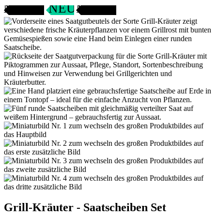
ANGEBOT
SAMENFEST
NEU
Grill-Kräuter - Saatscheiben Set