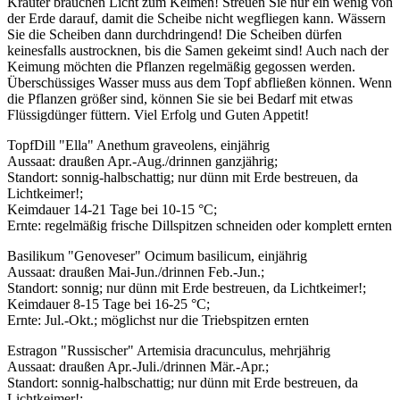
Kräuter brauchen Licht zum Keimen! Streuen Sie nur ein wenig von
der Erde darauf, damit die Scheibe nicht wegfliegen kann. Wässern
Sie die Scheiben dann durchdringend! Die Scheiben dürfen
keinesfalls austrocknen, bis die Samen gekeimt sind! Auch nach der
Keimung möchten die Pflanzen regelmäßig gegossen werden.
Überschüssiges Wasser muss aus dem Topf abfließen können. Wenn
die Pflanzen größer sind, können Sie sie bei Bedarf mit etwas
Flüssigdünger füttern. Viel Erfolg und Guten Appetit!
TopfDill "Ella" Anethum graveolens, einjährig
Aussaat: draußen Apr.-Aug./drinnen ganzjährig;
Standort: sonnig-halbschattig; nur dünn mit Erde bestreuen, da
Lichtkeimer!;
Keimdauer 14-21 Tage bei 10-15 °C;
Ernte: regelmäßig frische Dillspitzen schneiden oder komplett ernten
Basilikum "Genoveser" Ocimum basilicum, einjährig
Aussaat: draußen Mai-Jun./drinnen Feb.-Jun.;
Standort: sonnig; nur dünn mit Erde bestreuen, da Lichtkeimer!;
Keimdauer 8-15 Tage bei 16-25 °C;
Ernte: Jul.-Okt.; möglichst nur die Triebspitzen ernten
Estragon "Russischer" Artemisia dracunculus, mehrjährig
Aussaat: draußen Apr.-Juli./drinnen Mär.-Apr.;
Standort: sonnig-halbschattig; nur dünn mit Erde bestreuen, da
Lichtkeimer!;