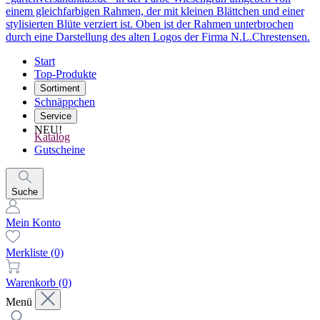
Start
Top-Produkte
Sortiment
Schnäppchen
Service
NEU!
Katalog
Gutscheine
Suche
Mein Konto
Merkliste
(0)
Warenkorb
(0)
Menü