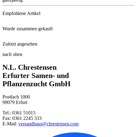
Empfohlene Artikel
Wurde zusammen gekauft
Universaldünger
Zuletzt angesehen
Steckzwiebel Stuttgarter Riese ...
Anzuchttöpfe 18 Stück, 8 cm ru ...
nach oben
Zier-/Speisekürbis Jet Set F1
N.L. Chrestensen
Buschbohnen Wachs Beste von Al ...
Erfurter Samen- und
Pflanzenzucht GmbH
Buschbohne Jutta
Postfach 1000
Speisekohlrüben Wilhelmsburger ...
99079 Erfurt
Tel.: 0361 51015
Thymian
Fax: 0361 2245 333
E-Mail:
versandhaus@chrestensen.com