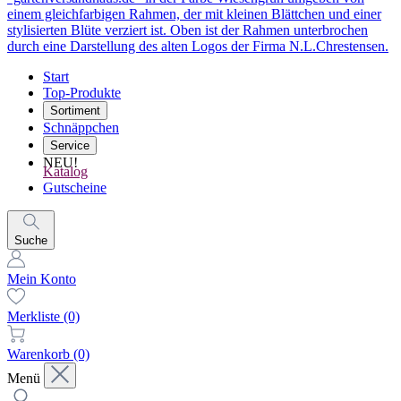
Start
Top-Produkte
Sortiment
Schnäppchen
Service
NEU!
Katalog
Gutscheine
Suche
Mein Konto
Merkliste
(0)
Warenkorb
(0)
Menü