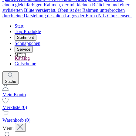
Start
Top-Produkte
Sortiment
Schnäppchen
Service
NEU!
Katalog
Gutscheine
Suche
Mein Konto
Merkliste
(0)
Warenkorb
(0)
Menü