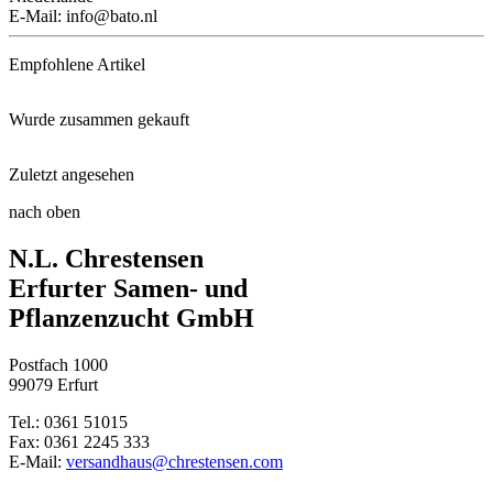
E-Mail: info@bato.nl
Empfohlene Artikel
Wurde zusammen gekauft
Veredelungsunterlagen für Gurk ...
Zuletzt angesehen
nach oben
Veredelungsunterlagen für Gurk ...
Hausgurke Palladium, F1
Veredelungsklammer für Gurken ...
N.L. Chrestensen
Veredlungsunterlage für Tomate ...
Salatgurke Saladin, F1
Erfurter Samen- und
Pflanzenzucht GmbH
Veredelungsclipse für Tomaten
Postfach 1000
99079 Erfurt
Bullhorn-Paprika Corno di toro ...
Tel.: 0361 51015
Fax: 0361 2245 333
E-Mail:
versandhaus@chrestensen.com
Basilikum-Mix - Saatscheiben S ...