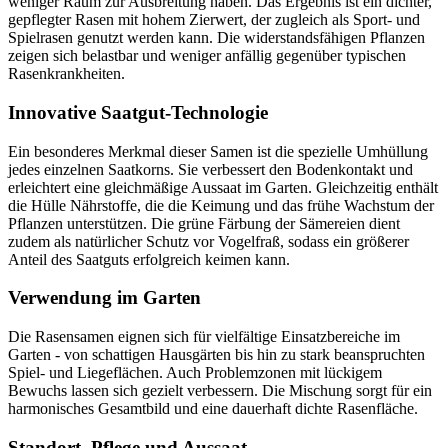
weniger Raum zur Ausbreitung haben. Das Ergebnis ist ein dichter,
gepflegter Rasen mit hohem Zierwert, der zugleich als Sport- und
Spielrasen genutzt werden kann. Die widerstandsfähigen Pflanzen
zeigen sich belastbar und weniger anfällig gegenüber typischen
Rasenkrankheiten.
Innovative Saatgut-Technologie
Ein besonderes Merkmal dieser Samen ist die spezielle Umhüllung
jedes einzelnen Saatkorns. Sie verbessert den Bodenkontakt und
erleichtert eine gleichmäßige Aussaat im Garten. Gleichzeitig enthält
die Hülle Nährstoffe, die die Keimung und das frühe Wachstum der
Pflanzen unterstützen. Die grüne Färbung der Sämereien dient
zudem als natürlicher Schutz vor Vogelfraß, sodass ein größerer
Anteil des Saatguts erfolgreich keimen kann.
Verwendung im Garten
Die Rasensamen eignen sich für vielfältige Einsatzbereiche im
Garten - von schattigen Hausgärten bis hin zu stark beanspruchten
Spiel- und Liegeflächen. Auch Problemzonen mit lückigem
Bewuchs lassen sich gezielt verbessern. Die Mischung sorgt für ein
harmonisches Gesamtbild und eine dauerhaft dichte Rasenfläche.
Standort, Pflege und Aussaat