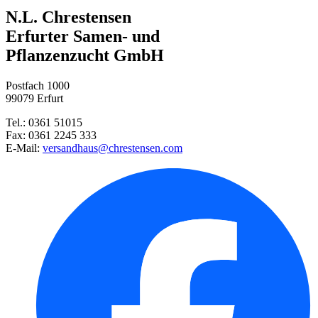
Substral® Der Schattige
N.L. Chrestensen
Rasendünger Frühling-Sommer
Erfurter Samen- und
Pflanzenzucht GmbH
Harke
Postfach 1000
99079 Erfurt
Tel.: 0361 51015
Fax: 0361 2245 333
E-Mail:
versandhaus@chrestensen.com