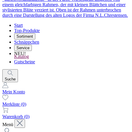
Start
Top-Produkte
Sortiment
Schnäppchen
Service
NEU!
Katalog
Gutscheine
Suche
Mein Konto
Merkliste
(0)
Warenkorb
(0)
Menü