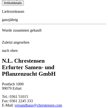
Artikeldetails
Lieferzeitraum
ganzjährig
Wurde zusammen gekauft
Zuletzt angesehen
Gartenspaten
nach oben
Handschuh PLANTATION Anis
N.L. Chrestensen
Erfurter Samen- und
Pflanzenzucht GmbH
Postfach 1000
99079 Erfurt
Tel.: 0361 51015
Fax: 0361 2245 333
E-Mail:
versandhaus@chrestensen.com