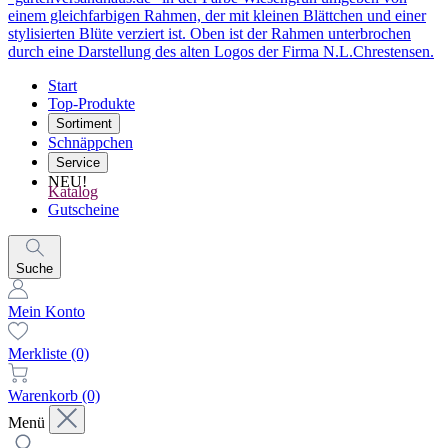
Start
Top-Produkte
Sortiment
Schnäppchen
Service
NEU!
Katalog
Gutscheine
Suche
Mein Konto
Merkliste
(0)
Warenkorb
(0)
Menü