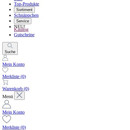
Top-Produkte
Sortiment
Schnäppchen
Service
NEU!
Katalog
Gutscheine
Suche
Mein Konto
Merkliste
(0)
Warenkorb
(0)
Menü
Mein Konto
Merkliste
(0)