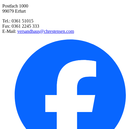
Postfach 1000
Neudorff Azet® Beeren- und Obs ...
99079 Erfurt
Tel.: 0361 51015
Durchwachsene Silphie
Fax: 0361 2245 333
E-Mail:
versandhaus@chrestensen.com
Pepino-Birnenmelone Copa® (unv ...
Herbstanemone Prinz Heinrich
Stabtomate Harzfeuer, F1 (unve ...
Goldhaar-Aster
Buschbohne Saxa