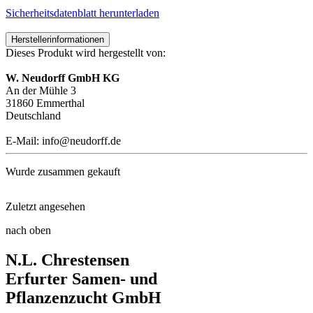
Sicherheitsdatenblatt herunterladen
Herstellerinformationen
Dieses Produkt wird hergestellt von:
W. Neudorff GmbH KG
An der Mühle 3
31860 Emmerthal
Deutschland
E-Mail: info@neudorff.de
Wurde zusammen gekauft
Zuletzt angesehen
Garten-Thymian Red Carpet
nach oben
Neudorff® Azet® StaudenDünger ...
N.L. Chrestensen
Flammenblume Orange
Erfurter Samen- und
Pflanzenzucht GmbH
Buschbohne Maxidor