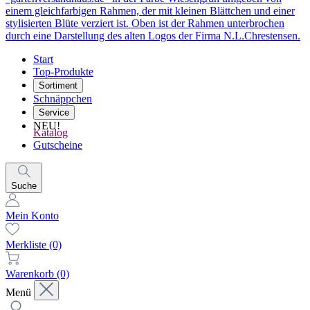
Start
Top-Produkte
Sortiment
Schnäppchen
Service
NEU!
Katalog
Gutscheine
Suche
Mein Konto
Merkliste
(0)
Warenkorb
(0)
Menü