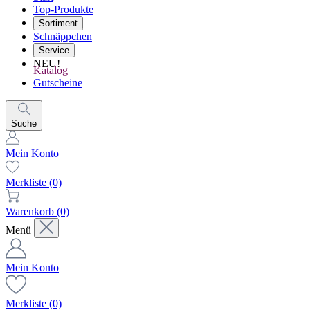
Top-Produkte
Sortiment
Schnäppchen
Service
NEU!
Katalog
Gutscheine
Suche
Mein Konto
Merkliste
(0)
Warenkorb
(0)
Menü
Mein Konto
Merkliste
(0)