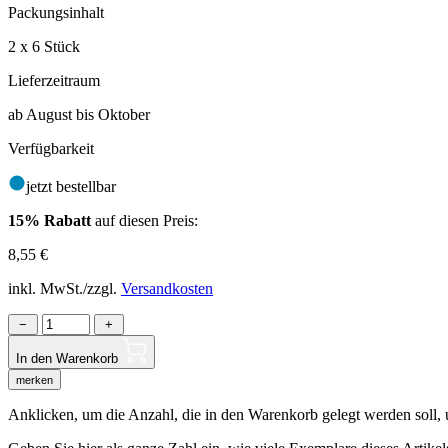
Packungsinhalt
2 x 6 Stück
Lieferzeitraum
ab August bis Oktober
Verfügbarkeit
jetzt bestellbar
15% Rabatt
auf diesen Preis:
8,55
€
inkl. MwSt./zzgl.
Versandkosten
−
+
In den Warenkorb
merken
Anklicken, um die Anzahl, die in den Warenkorb gelegt werden soll, um