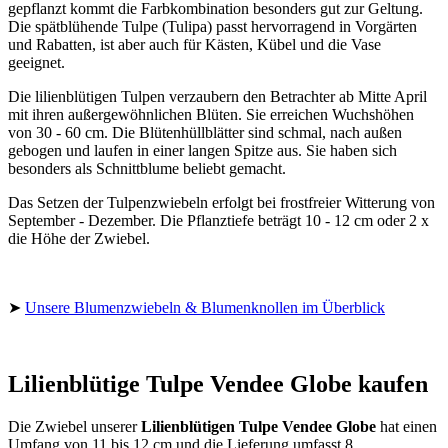
gepflanzt kommt die Farbkombination besonders gut zur Geltung.
Die spätblühende Tulpe (Tulipa) passt hervorragend in Vorgärten
und Rabatten, ist aber auch für Kästen, Kübel und die Vase
geeignet.
Die lilienblütigen Tulpen verzaubern den Betrachter ab Mitte April
mit ihren außergewöhnlichen Blüten. Sie erreichen Wuchshöhen
von 30 - 60 cm. Die Blütenhüllblätter sind schmal, nach außen
gebogen und laufen in einer langen Spitze aus. Sie haben sich
besonders als Schnittblume beliebt gemacht.
Das Setzen der Tulpenzwiebeln erfolgt bei frostfreier Witterung von
September - Dezember. Die Pflanztiefe beträgt 10 - 12 cm oder 2 x
die Höhe der Zwiebel.
➤
Unsere Blumenzwiebeln & Blumenknollen im Überblick
Lilienblütige Tulpe Vendee Globe kaufen
Die Zwiebel unserer
Lilienblütigen Tulpe Vendee Globe
hat einen
Umfang von 11 bis 12 cm und die Lieferung umfasst 8