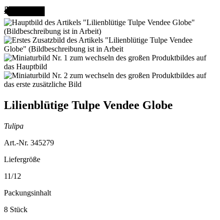
ANGEBOT
Lilienblütige Tulpe Vendee Globe
Tulipa
Art.-Nr. 345279
Liefergröße
11/12
Packungsinhalt
8 Stück