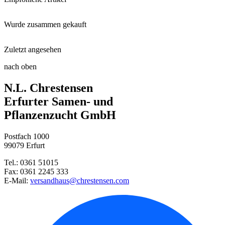
Wurde zusammen gekauft
Blumenzwiebeldünger mit Wühlma ...
Zuletzt angesehen
Tulpen Mischung Medley in Purp ...
Schaufel klein
nach oben
Lilienblütige Tulpe Vendee Glo ...
N.L. Chrestensen
Heidelbeere Brazelberry BerryB ...
Blumenzwiebel-Pflanzschale 23, ...
Erfurter Samen- und
Pflanzenzucht GmbH
Stechpalme Dark Green®
Damen- und Floristenschere
Postfach 1000
Gefüllte Tulpe Sunlover
99079 Erfurt
Tel.: 0361 51015
Schneeglanz
Fax: 0361 2245 333
E-Mail:
versandhaus@chrestensen.com
Baumlilie Honeymoon
Spaltkronen-Narzisse Mondragon ...