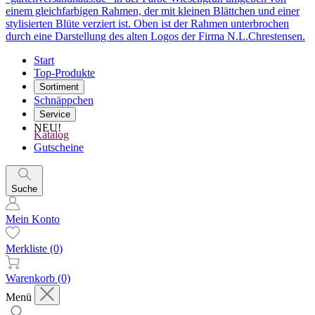
Start
Top-Produkte
Sortiment
Schnäppchen
Service
NEU!
Katalog
Gutscheine
Suche
Mein Konto
Merkliste
(0)
Warenkorb
(0)
Menü