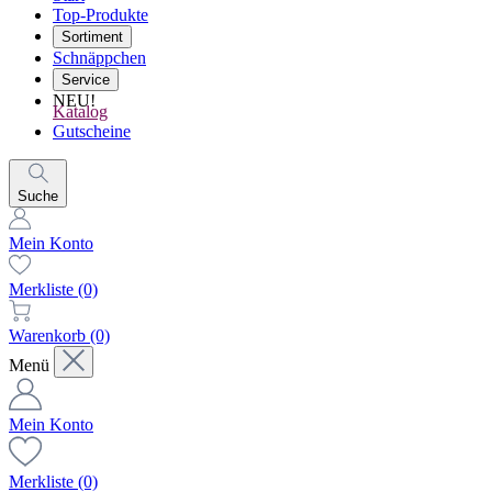
Top-Produkte
Sortiment
Schnäppchen
Service
NEU!
Katalog
Gutscheine
Suche
Mein Konto
Merkliste
(0)
Warenkorb
(0)
Menü
Mein Konto
Merkliste
(0)